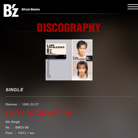
SINGLE
Release ： 1991.03.27
LADY NAVIGATION
8th Single
No. ： BMCV-38
Price ： ￥971 + tax