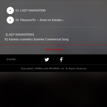
01. LADY NAVIGATION
02. Pleasure'91 ～Jinsei no Kairaku～
【LADY NAVIGATION】
'91 Kanebo cosmetics Summer Commercial Song
SHARE：