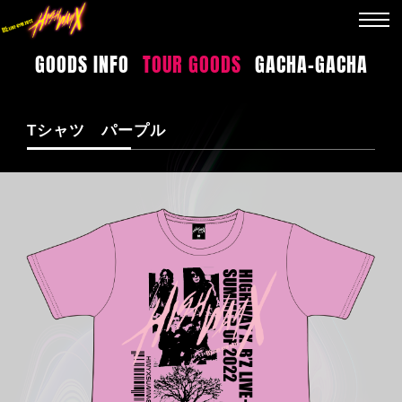
GOODS INFO
TOUR GOODS
GACHA-GACHA
Tシャツ パープル