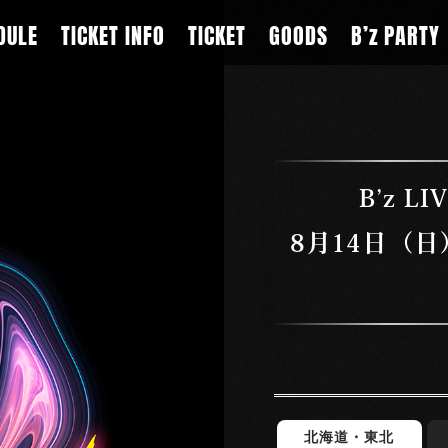
DULE
TICKET INFO
TICKET
GOODS
B’z PARTY
B’z LI
8月14日（
北海道・東北