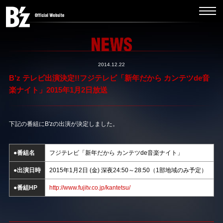
2014.12.22
B’z テレビ出演決定!!フジテレビ「新年だから カンテツde音
楽ナイト」2015年1月2日放送
下記の番組にB'zの出演が決定しました。
●番組名
フジテレビ「新年だから カンテツde音楽ナイト」
●出演日時
2015年1月2日 (金) 深夜24:50～28:50（1部地域のみ予定）
●番組HP
http://www.fujitv.co.jp/kantetsu/