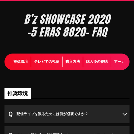
B’z SHOWCASE 2020
-5 ERAS 8820- FAQ
推奨環境
テレビでの視聴
購入方法
購入後の視聴
アーカイブ
推奨環境
配信ライブを観るためには何が必要ですか？