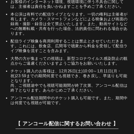
お客様のインターネット環境、視聴環境に伴う不具合に関して
は、主催者は責任を負いかねますことを予めご了承ください。
本公演は有料での配信ライブとなります。一切の権利は主催者が
有します。カメラ・スマートフォンなどによる映像および画面の
録画・撮影・録音は全て禁止いたします。また、動画サイトなど
への無断転載・共有を行った場合、法的責任に問われる場合があ
ります。
配信ライブ映像を商用利用することは禁止とさせていただきま
す。これには、飲食店、広間等で聴衆から料金を受領して配信ラ
イブ映像を流すことを含みます。
大勢の方が集まっての視聴は、新型コロナウイルス感染防止の観
点からご遠慮くださいますようご協力をお願いいたします。
チケット購入のお客様は、12月26日(土)10:00～1月11日(月・
祝)23:59までの期間何度でも視聴でき、巻き戻し、早送りも可能
となります。
尚、ご視聴途中でも視聴可能期間が終了次第、アンコール配信は
終了となります。あらかじめご了承ください。
アンコール配信期間中のチケット購入も可能です。また、期間中
は何度でも視聴が可能です。
【 アンコール配信に関するお問い合わせ 】