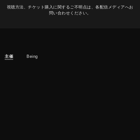
視聴方法、チケット購入に関するご不明点は、各配信メディアへお
問い合わせください。
主催
Being
企画
Being / VERMILLION
協力
B'z PARTY / キョードー東京 / WESS / キョードー東北
/ キョードー北陸 / キョードー横浜 / SUNDAY FOLK
PROMOTION / サウンドクリエーター / キャンディープ
ロモーション / DUKE / BEA / PM AGENCY
制作
White Dream