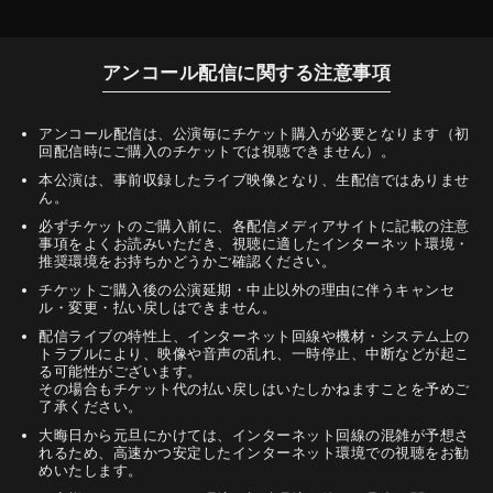
アンコール配信に関する注意事項
アンコール配信は、公演毎にチケット購入が必要となります（初
回配信時にご購入のチケットでは視聴できません）。
本公演は、事前収録したライブ映像となり、生配信ではありませ
ん。
必ずチケットのご購入前に、各配信メディアサイトに記載の注意
事項をよくお読みいただき、視聴に適したインターネット環境・
推奨環境をお持ちかどうかご確認ください。
チケットご購入後の公演延期・中止以外の理由に伴うキャンセ
ル・変更・払い戻しはできません。
配信ライブの特性上、インターネット回線や機材・システム上の
トラブルにより、映像や音声の乱れ、一時停止、中断などが起こ
る可能性がございます。
その場合もチケット代の払い戻しはいたしかねますことを予めご
了承ください。
大晦日から元旦にかけては、インターネット回線の混雑が予想さ
れるため、高速かつ安定したインターネット環境での視聴をお勧
めいたします。