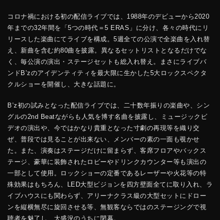
コロナ禍における初の配信ライブでは、1988年のデビューから2020
年までの32年間を「5つの時代＝5 ERAS」に分け、各々の時代にリ
リースした楽曲にてライブを構成。5週全ての公演で全楽曲を入れ替
え、新曲を含む約80曲を披露。異なるセットリストとなるだけでな
く、毎公演の演出・ステージセットも総入れ替え。まさにライブバ
ンドB’zのアイデンティティを最大限に生かした5大ロックスペクタ
クルショーを開催し、大きな話題に。
B’z初の試みとなった配信ライブでは、二十数年振りの楽曲や、シン
グルの2nd Beatながらも人気を博す名曲を披露し、ミュージックビ
デオの演出や、今ではかなり貴重となった寸劇の再現等を織り交
ぜ、普段では見ることが出来ない、メンバーの素の一面も覗かせ
た。また、演奏はステージだけに留まらず、客席フロアやバックス
テージ、豪華に装飾されたロビーやドリンクカウンター等も演出の
一部として使用。ロックショーの定番であるレーザーや火花等の特
殊効果はもちろん、LED大型ビジョンを四方壁面全てに取り入れ、ラ
イブハウスにも関わらず、アリーナクラス級の大型セットにドロー
ンを縦横無尽に旋回させる等、無観客ならではのステージングで視
聴者を魅了し、大盛況のうちに閉幕。