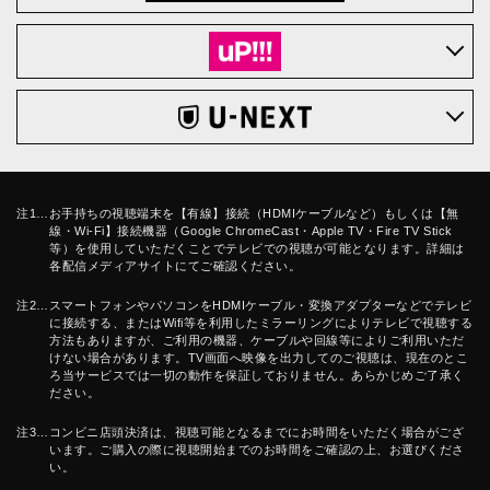
注1…お手持ちの視聴端末を【有線】接続（HDMIケーブルなど）もしくは【無
線・Wi-Fi】接続機器（Google ChromeCast・Apple TV・Fire TV Stick
等）を使用していただくことでテレビでの視聴が可能となります。詳細は
各配信メディアサイトにてご確認ください。
注2…スマートフォンやパソコンをHDMIケーブル・変換アダプターなどでテレビ
に接続する、またはWifi等を利用したミラーリングによりテレビで視聴する
方法もありますが、ご利用の機器、ケーブルや回線等によりご利用いただ
けない場合があります。TV画面へ映像を出力してのご視聴は、現在のとこ
ろ当サービスでは一切の動作を保証しておりません。あらかじめご了承く
ださい。
注3…コンビニ店頭決済は、視聴可能となるまでにお時間をいただく場合がござ
います。ご購入の際に視聴開始までのお時間をご確認の上、お選びくださ
い。