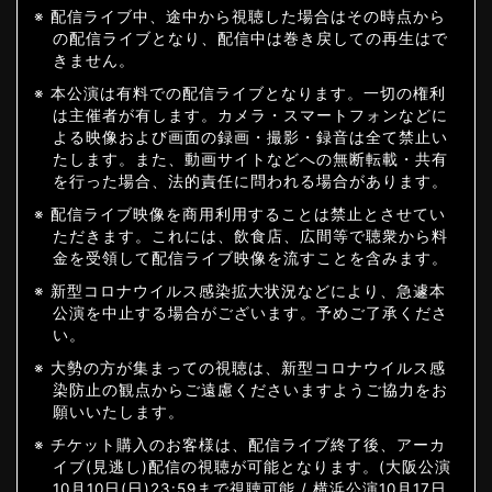
※ 配信ライブ中、途中から視聴した場合はその時点から
の配信ライブとなり、配信中は巻き戻しての再生はで
きません。
※ 本公演は有料での配信ライブとなります。一切の権利
は主催者が有します。カメラ・スマートフォンなどに
よる映像および画面の録画・撮影・録音は全て禁止い
たします。また、動画サイトなどへの無断転載・共有
を行った場合、法的責任に問われる場合があります。
※ 配信ライブ映像を商用利用することは禁止とさせてい
ただきます。これには、飲食店、広間等で聴衆から料
金を受領して配信ライブ映像を流すことを含みます。
※ 新型コロナウイルス感染拡大状況などにより、急遽本
公演を中止する場合がございます。予めご了承くださ
い。
※ 大勢の方が集まっての視聴は、新型コロナウイルス感
染防止の観点からご遠慮くださいますようご協力をお
願いいたします。
※ チケット購入のお客様は、配信ライブ終了後、アーカ
イブ(見逃し)配信の視聴が可能となります。(大阪公演
10月10日(日)23:59まで視聴可能 / 横浜公演10月17日