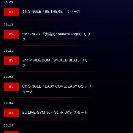
05.25
4th SINGLE「BE THERE」リリース
B'z
06.13
5th SINGLE「太陽のKomachi Angel」リリー
B'z
ス
06.21
2nd MINI ALBUM「WICKED BEAT」リリー
B'z
ス
10.03
6th SINGLE「EASY COME, EASY GO!」リ
B'z
リース
10.04
B'z LIVE-GYM '90～'91 -RISKY- スタート
B'z
10.24