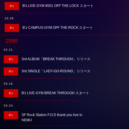
B'z LIVE-GYM #001 OFF THE LOCK スタート
B'z
10.29
B’z CAMPUS-GYM OFF THE ROCK スタート
B'z
1990
02.21
3rd ALBUM「BREAK THROUGH」リリース
B'z
3rd SINGLE「LADY-GO-ROUND」リリース
B'z
03.16
B'z LIVE-GYM BREAK THROUGH スタート
B'z
03.24
SF Rock Station F.O.D thank you live in
B'z
NEMU