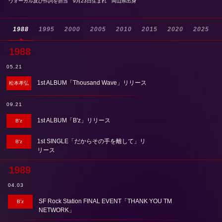
ヴォーカル及び作詞を担当
9月23日生まれ 岡山県出身
1988
1995
2000
2005
2010
2015
2020
2025
1988
05.21
1st ALBUM「Thousand Wave」リリース
松本孝弘
09.21
1st ALBUM「B'z」リリース
B'z
1st SINGLE「だからその手を離して」リ
B'z
リース
1989
04.03
SF Rock Station FINAL EVENT「THANK YOU TM
B'z
NETWORK」