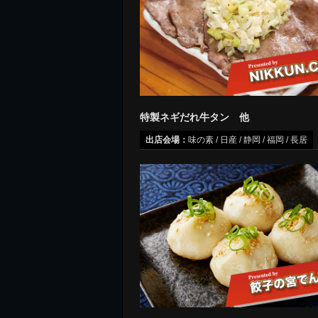
特製ネギだれ牛タン 他
出店会場：
味の素 / 日産 / 静岡 / 福岡 / 長居