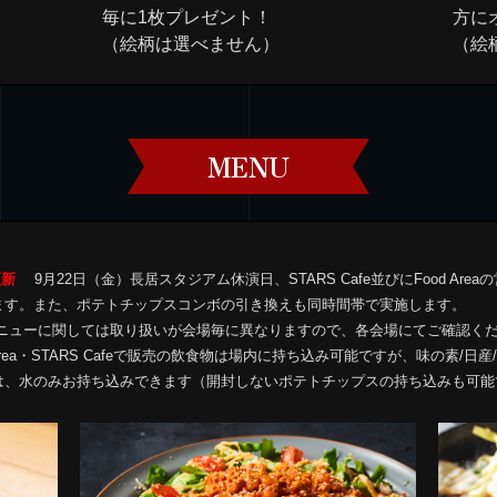
毎に1枚プレゼント！
方に
（絵柄は選べません）
（絵
MENU
0更新
9月22日（金）長居スタジアム休演日、STARS Cafe並びにFood Areaの
ます。また、ポテトチップスコンボの引き換えも同時間帯で実施します。
メニューに関しては取り扱いが会場毎に異なりますので、各会場にてご確認く
d Area・STARS Cafeで販売の飲食物は場内に持ち込み可能ですが、味の素
は、水のみお持ち込みできます（開封しないポテトチップスの持ち込みも可能