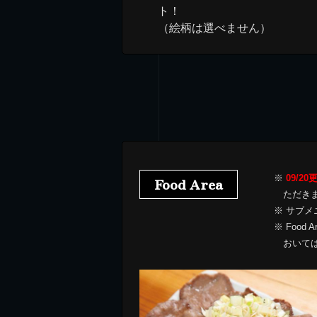
ト！
（絵柄は選べません）
※
09/2
Food Area
ただき
※ サブ
※ Foo
おいて