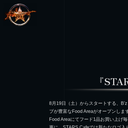
『STAR
8月19日（土）からスタートする、B'z LI
プが豊富なFood Areaがオープンしま
Food Areaにてフード1品お買い上
更に、STARS Cafeでは新たなロゴ