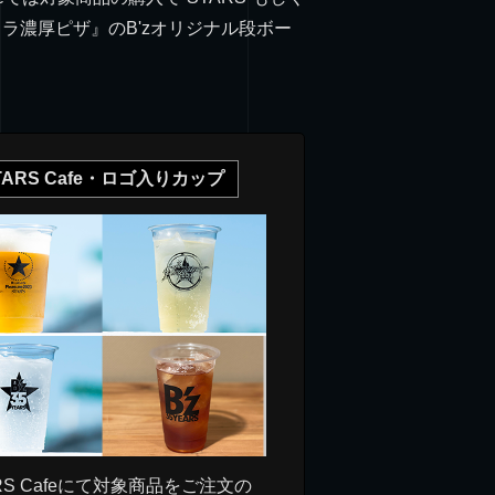
ラ濃厚ピザ』のB'zオリジナル段ボー
TARS Cafe・ロゴ入りカップ
RS Cafeにて対象商品をご注文の