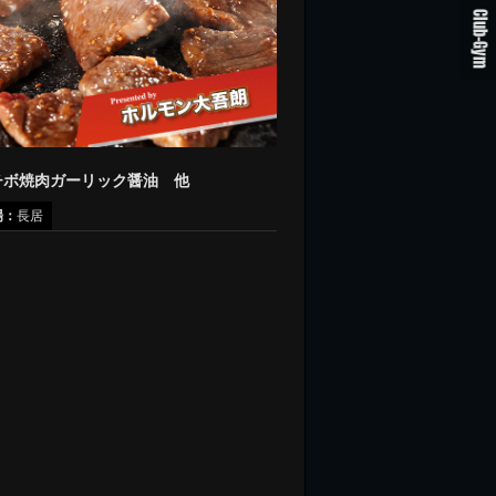
Club-Gym
チボ焼肉ガーリック醤油 他
場：
長居