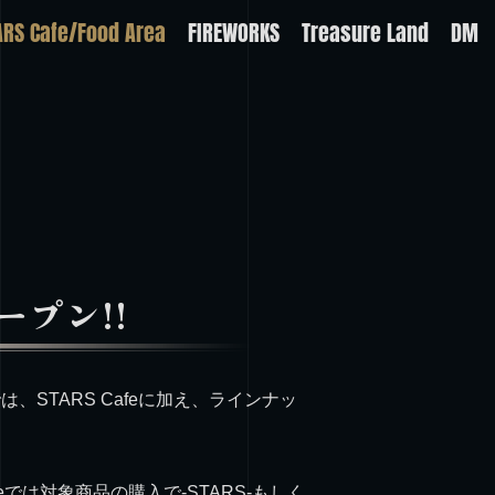
ARS Cafe/Food Area
FIREWORKS
Treasure Land
DM
オープン!!
公演では、STARS Cafeに加え、ラインナッ
！
eでは対象商品の購入で-STARS-もしく