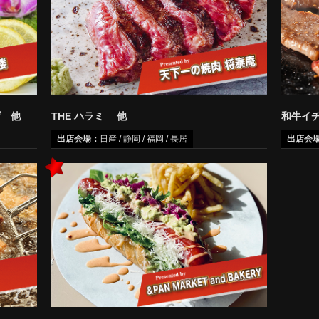
げ 他
THE ハラミ 他
和牛イ
出店会場：
日産 / 静岡 / 福岡 / 長居
出店会