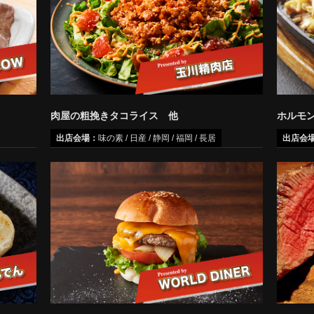
肉屋の粗挽きタコライス 他
ホルモ
出店会場：
味の素 / 日産 / 静岡 / 福岡 / 長居
出店会