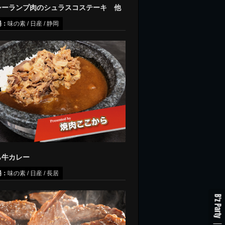
シーランプ肉のシュラスコステーキ 他
場：
味の素 / 日産 / 静岡
ら牛カレー
場：
味の素 / 日産 / 長居
B'z Party