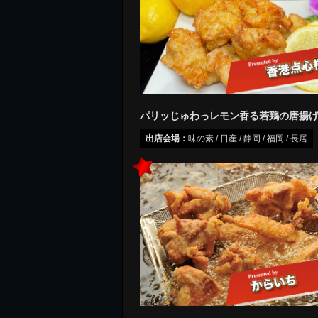
パリッじゅわっレモン香る若鶏の唐揚
出店会場：
味の素 / 日産 / 静岡 / 福岡 / 長居