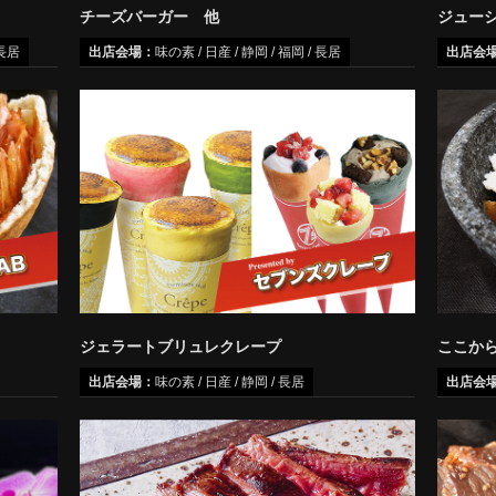
チーズバーガー 他
ジュー
 長居
出店会場：
味の素 / 日産 / 静岡 / 福岡 / 長居
出店会
ジェラートブリュレクレープ
ここか
出店会場：
味の素 / 日産 / 静岡 / 長居
出店会