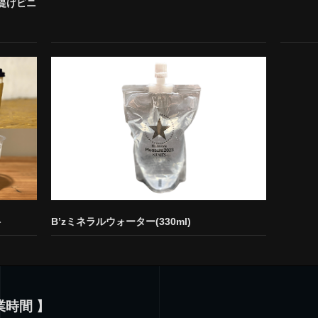
提げビニ
料
B’zミネラルウォーター(330ml)
e営業時間 】