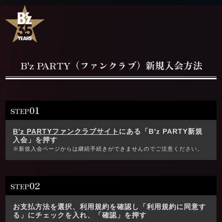
B'z PARTY（ファンクラブ）新規入会方法
01
STEP
B'z PARTYファンクラブサイト
にある「B'z PARTY新規
入会」を押す
※新規入会ページからは継続手続きができませんのでご注意ください。
02
STEP
お支払方法を選択、利用規約を確認し「利用規約に同意す
る」にチェックを入れ、「確認」を押す