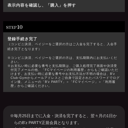
表示内容を確認し、「購入」を押す
10
STEP
登録手続き完了
（コンビニ決済、ペイジーをご選択の方はご入金を完了すると、入会手
続き完了となります）
※コンビニ決済、ペイジーをご選択の方は、支払期限内にお支払いくだ
さい。
※お支払い時に必要な番号と支払期限は、ご購入処理完了画面や決済受
付完了メールの他、「FCマイページの利用履歴」からもご確認いただ
けます。お支払い時に必要な番号やお支払方法が不明の場合は、B'z
Club-Gymからメールアドレスとご自身で設定されたパスワードでログ
イン後、メニューの「B'z PARTY」＞「FCマイページ」＞「利用履
歴」からご確認ください。
※毎月25日までに入金・決済を完了すると、翌々月の1日か
らのB'z PARTY正規会員となります。