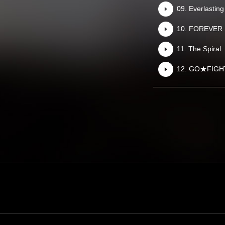
09. Everlasting
10. FOREVER
11. The Spiral
12. GO★FIG