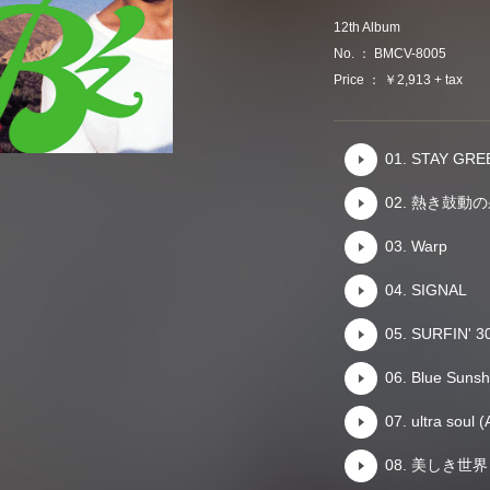
12th Album
No. ： BMCV-8005
Price ： ￥2,913 + tax
01. STAY 
02. 熱き鼓動
03. Warp
04. SIGNAL
05. SURFIN' 
06. Blue Sunsh
07. ultra soul (
08. 美しき世界