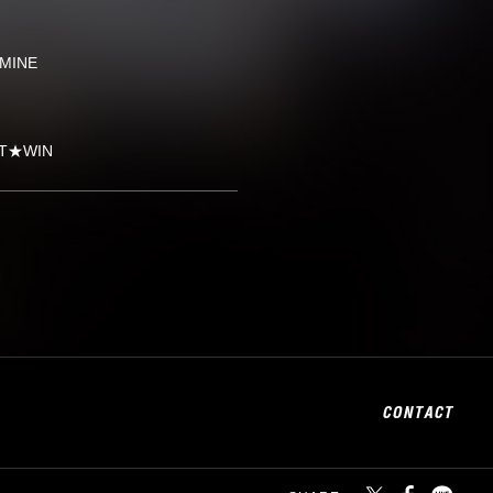
 MINE
HT★WIN