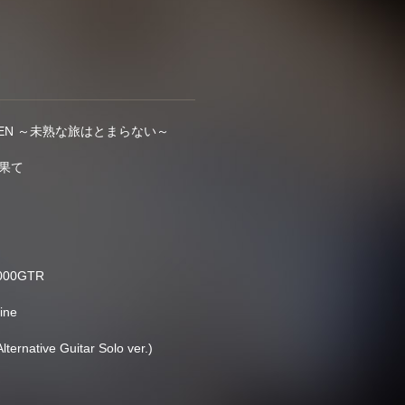
GREEN ～未熟な旅はとまらない～
の果て
3000GTR
ine
Alternative Guitar Solo ver.)