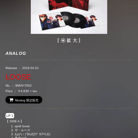
ANALOG
Release ：
2018.04.01
LOOSE
No. ： BMJV-7002
Price ： ￥4,630 + tax
Musing 限定販売
LP 1
【 SIDE A 】
spirit loose
ザ・ルーズ
ねがい ("BUZZ!!" STYLE)