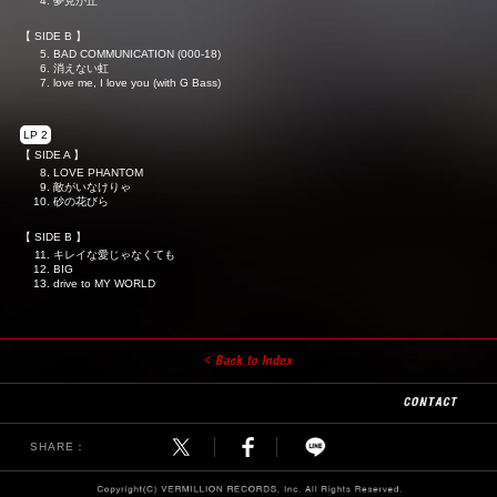
夢見が丘
【 SIDE B 】
BAD COMMUNICATION (000-18)
消えない虹
love me, I love you (with G Bass)
LP 2
【 SIDE A 】
LOVE PHANTOM
敵がいなけりゃ
砂の花びら
【 SIDE B 】
キレイな愛じゃなくても
BIG
drive to MY WORLD
SHARE：