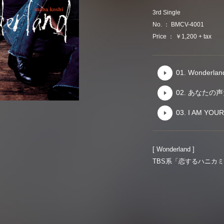
3rd Single
No. ： BMCV-4001
Price ： ￥1,200 + tax
01. Wonderlan
02. あなた
03. I AM YOU
[ Wonderland ]
TBS系「恋するハニカ