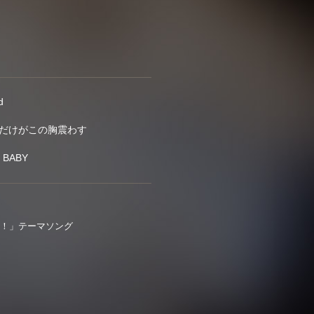
d
の声だけがこの胸震わす
R BABY
ミ！」テーマソング