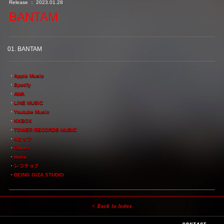
Release ： 2023.01.28
BANTAM
01. BANTAM
・
Apple Music
・
Spotify
・
AWA
・
LINE MUSIC
・
Youtube Music
・
KKBOX
・
TOWER RECORDS MUSIC
・
dヒッツ
・
iTunes
・
mora
・
レコチョク
・
BEING GIZA STUDIO