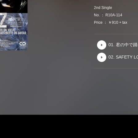
2nd Single
No. ： R10A-114
Price ： ￥910 + tax
01. 君の中で
02. SAFETY L