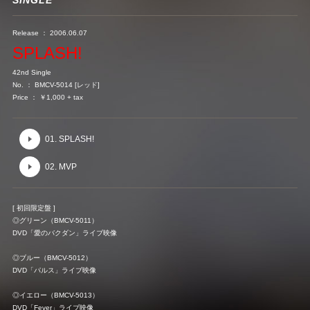
Release ： 2006.06.07
SPLASH!
42nd Single
No. ： BMCV-5014 [レッド]
Price ： ￥1,000 + tax
01. SPLASH!
02. MVP
[ 初回限定盤 ]
◎グリーン（BMCV-5011）
DVD「愛のバクダン」ライブ映像
◎ブルー（BMCV-5012）
DVD「パルス」ライブ映像
◎イエロー（BMCV-5013）
DVD「Fever」ライブ映像