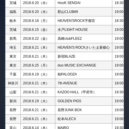
宮城
2018.6.20（水）
HooK SENDAI
18:30
福島
2018.6.20（水）
郡山CLUB#9
19:00
栃木
2018.6.18（月）
HEAVEN'SROCK宇都宮
18:30
茨城
2018.6.15（金）
水戸LIGHT HOUSE
19:00
群馬
2018.6.22（金）
高崎clubFLEEZ
19:00
埼玉
2018.6.21（木）
HEAVEN'S ROCKさいたま新都心
19:00
東京
2018.6.21（木）
新宿BLAZE
19:00
東京
2018.6.25（月）
duo MUSIC EXCHANGE
19:00
千葉
2018.6.19（火）
柏PALOOZA
19:00
神奈川
2018.6.21（木）
7th AVENUE
18:00
山梨
2018.6.21（木）
KAZOO HALL（甲府市）
19:30
新潟
2018.6.19（火）
GOLDEN PIGS
19:00
長野
2018.6.21（木）
長野JUNK BOX
19:00
長野
2018.6.21（木）
松本ALECX
19:00
富山
2018.6.14（木）
MAIRO
19:30