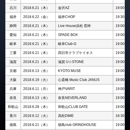
石川
2018.6.21（木）
金沢AZ
19:00
福井
2018.6.22（金）
福井CHOP
19:30
静岡
2018.6.21（木）
Live House浜松 窓枠
19:00
愛知
2018.6.21（木）
SPADE BOX
19:00
岐阜
2018.6.21（木）
岐阜Club-G
19:00
三重
2018.6.21（木）
四日市クラブケイオス
19:00
滋賀
2018.6.21（木）
滋賀 U☆STONE
19:00
京都
2018.6.13（水）
KYOTO MUSE
19:00
大阪
2018.6.19（火）
心斎橋 Music Club JANUS
19:00
兵庫
2018.6.11（月）
神戸VARIT.
19:00
奈良
2018.6.13（水）
奈良NEVERLAND
19:00
和歌山
2018.6.28（木）
和歌山CLUB GATE
19:00
香川
2018.6.12（火）
高松DIME
18:30
徳島
2018.6.21（木）
徳島club GRINDHOUSE
19:00