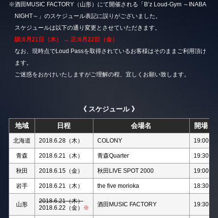
※酒田MUSIC FACTORY（山形）にて開催される「B’z Loud-Gym ～INABA
NIGHT～」のスケジュール表記に誤りがございました。
スケジュールは以下の通り変更とさせていただきます。
誤:6月21日（木） → 正:6月22日（金）
なお、現時点でLoud Passを取得されているお客様はそのままご利用頂け
ます。
ご迷惑をおかけいたしますがご理解の程、宜しくお願い致します。
《 スケジュール 》
地域
日程
会場名
開場
北海道
2018.6.28（木）
COLONY
19:00
青森
2018.6.21（木）
青森Quarter
19:30
秋田
2018.6.15（金）
秋田LIVE SPOT 2000
19:00
岩手
2018.6.21（木）
the five morioka
18:30
2018.6.21（木）
山形
酒田MUSIC FACTORY
19:30
2018.6.22（金）
※