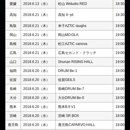
愛媛
2018.6.13（水）
松山 Wstudio RED
18:30
高知
2018.6.21（木）
高知 X−pt.
18:30
鳥取
2018.6.21（木）
米子AZTiC laughs
19:00
岡山
2018.6.21（木）
岡山MO:GLA
19:00
島根
2018.6.21（木）
松江AZTiC canova
19:00
広島
2018.6.21（木）
広島セカンド・クラッチ
19:00
山口
2018.6.21（木）
Shunan RISING HALL
19:00
福岡
2018.6.20（水）
DRUM Be-1
18:00
佐賀
2018.6.20（水）
佐賀GEILS
18:00
長崎
2018.6.20（水）
長崎DRUM Be-7
18:00
大分
2018.6.20（水）
大分DRUM Be-0
18:00
熊本
2018.6.20（水）
熊本B.9 V1
18:00
宮崎
2018.6.20（水）
宮崎 SR BOX
18:00
鹿児島
2018.6.20（水）
鹿児島CAPARVO HALL
18:00