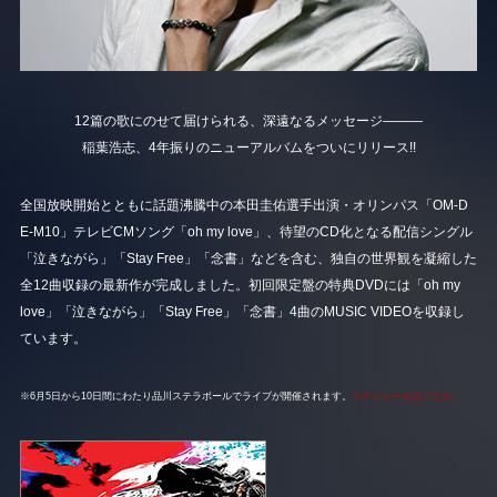
12篇の歌にのせて届けられる、深遠なるメッセージ―――
稲葉浩志、4年振りのニューアルバムをついにリリース!!
全国放映開始とともに話題沸騰中の本田圭佑選手出演・オリンパス「OM-D
E-M10」テレビCMソング「oh my love」、待望のCD化となる配信シングル
「泣きながら」「Stay Free」「念書」などを含む、独自の世界観を凝縮した
全12曲収録の最新作が完成しました。初回限定盤の特典DVDには「oh my
love」「泣きながら」「Stay Free」「念書」4曲のMUSIC VIDEOを収録し
ています。
※6月5日から10日間にわたり品川ステラボールでライブが開催されます。
スケジュールはこちら