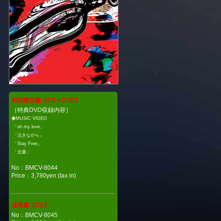
初回限定盤【CD＋DVD】
［特典DVD収録内容］
◆MUSIC VIDEO
「oh my love」
「泣きながら」
「Stay Free」
「念書」
No：BMCV-8044
Price：3,780yen (tax in)
通常盤【CD】
No：BMCV-8045