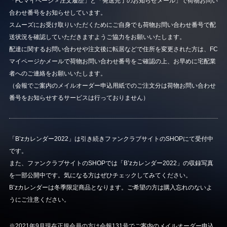
「FCマイページ＞注文履歴」と「発送完了のお知らせメール」で荷物お問い
合わせ番号をお知らせしています。
スムーズにお受け取りいただくためにご自身でも荷物お問い合わせ番号で配
送状況を確認していただきますようご協力をお願いいたします。
配達に関するお問い合わせや注文後に転居などで住所を変更された方は、FC
マイページかメールで荷物お問い合わせ番号をご確認の上、お早めに宅配業
者へのご連絡をお願いいたします。
（会報でご案内のメイルオーダー申込用紙でのご注文分は荷物お問い合わせ
番号をお知らせするサービスは行っておりません）
「B’zカレンダー2022」は引き続きファンクラブサイトのSHOPにて受付中
です。
また、ファンクラブサイトのSHOPでは「B’zカレンダー2022」の収録写真
を一部公開中です。気になる方はぜひチェックしてみてください。
B’zカレンダーは冬季限定商品となります。ご希望の方は購入忘れのないよ
うにご注意ください。
※2021年9月現在正規会員の方は会報131号でご案内のメイルオーダー申込