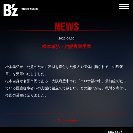
2022.04.06
松本孝弘・紺綬褒章受章
松本孝弘が、公益のために私財を寄付した個人や団体に贈られる「紺綬褒
章」を受章いたしました。
松本自身が名誉市民である、大阪府豊中市に「コロナ禍の中、最前線で戦っ
ている医療従事者への支援に役立てて欲しい」との願いから、私財を寄付し
今回の受章に至りました。