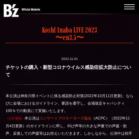
Koshi Inaba LIVE 2023
〜en3.5〜
2022.11.01
チケットの購入・新型コロナウイルス感染症拡大防止につい
て
本公演は神奈川県イベントに係る感染防止対策(2022年10月11日更新)、なら
びに会場におけるガイドライン、要請を遵守し、会場規定キャパシティ
100％での動員にて実施いたします。
本公演は
コンサートプロモーターズ協会
（ACPC）（2022年11
（1/27更新）
月4日更新）のガイドラインに即し、叫び声等の大きな声量での声援・歓
声、反復しての声援等はお控えいただきます。しかしながら、公演中は拍手