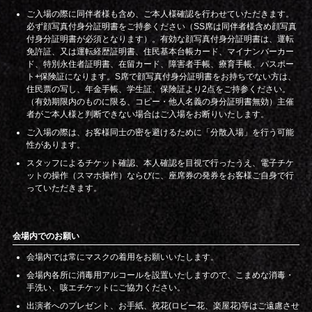
ご入場の際に同伴者様も含め、ご本人様確認を行わせていただきます。
必ず顔写真付身分証明書をご持参ください（SS席は同伴者様含め顔写真
付身分証明書が必須となります）。有効な顔写真付身分証明書は、運転
免許証、又は運転経歴証明書、住民基本台帳カード、マイナンバーカー
ド、特別永住者証明書、在留カード、障害者手帳、療育手帳、パスポー
ト+保険証になります。S席で顔写真付身分証明書をお持ちでない方は、
住民票の写し、年金手帳、学生証、保険証より2点をご持参ください。
（有効期限内のものに限る、コピー・他人名義の身分証明書無効）主催
者がご本人様と判断できない場合はご入場をお断りいたします。
ご入場の際は、お客様同士の密を避けるために「分散入場」を行う可能
性があります。
スタッフによるチケット確認、本人確認を目視で行ったうえ、電子チケ
ットの操作（スマホ操作）ならびに、座席券の発券をお客様ご自身で行
っていただきます。
会場内でのお願い
会場内では常にマスクの着用をお願いいたします。
会場内各所に消毒用アルコールを設置いたしますので、こまめな消毒・
手洗い、咳エチケットにご協力ください。
出演者へのプレゼント、お手紙、祝花(ロビー花、楽屋花)等はご遠慮させ