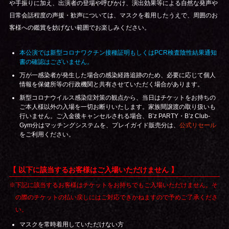
や手振りに加え、出演者の登場や呼びかけ、演出効果等による自然な発声や
日常会話程度の声援・歓声については、マスクを着用したうえで、周囲のお
客様への鑑賞を妨げない範囲でお楽しみください。
本公演では新型コロナワクチン接種証明もしくはPCR検査陰性結果通知
書の確認はございません。
万が一感染者が発生した場合の感染経路追跡のため、必要に応じて個人
情報を保健所等の行政機関と共有させていただく場合があります。
新型コロナウイルス感染症対策の観点から、当日はチケットをお持ちの
ご本人様以外の入場を一切お断りいたします。家族間譲渡の取り扱いも
行いません。ご入金後キャンセルされる場合、B’z PARTY・B’z Club-
Gym分はマッチングシステムを、プレイガイド販売分は、
公式リセール
をご利用ください。
【 以下に該当するお客様はご入場いただけません 】
※下記に該当するお客様はチケットをお持ちでもご入場いただけません。そ
の際のチケットの払い戻しにはご対応できかねますので予めご了承くださ
い。
マスクを常時着用していただけない方