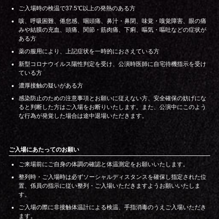
ご入場時の検温で37.5℃以上の発熱のある方
咳、呼吸困難、倦怠感、咽頭痛、⿐汁・⿐閉、味覚・嗅覚障害、眼の痛
みや結膜の充血、頭痛、関節・筋肉痛、下痢、嘔気・嘔吐などの症状が
ある方
薬の服用により、上記症状を一時的におさえている方
新型コロナウイルス陽性判定を受け、公演時医師に自宅待機指示を受け
ている方
濃厚接触の疑いがある方
感染防止のための注意事項とお願いに従えない方、安全確保の妨げにな
ると判断した方はご入場をお断りいたします。また、公演中にこのよう
な行為が発覚した場合は途中退場いただきます。
ご入場にあたってのお願い
ご来場前にご自身の体調の確認と体温測定をお願いいたします。
整列時・ご入場時は必ずソーシャルディスタンスを確保し指定された位
置、係員の指示に従い整列・ご入場いただきますようお願いいたしま
す。
ご入場の際に非接触体温計による検温、手指消毒のうえご入場いただき
ます。