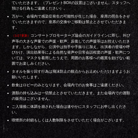
ていただきます。（プレゼントBOXの設置はございません。スタッフへ
預ける行為もご遠慮ください）。
万が一、会場内で感染症発生の可能性が生じた場合、座席の照合をさせ
ていただきますので、座席の交換やご移動は禁止とさせていただきま
す。
コンサートプロモーターズ協会のガイドラインに即し、叫び
（1/27更新）
声等の大きな声量での声援・歓声、反復しての声援等はお控えいただき
ます。しかしながら、公演中は拍手や手振りに加え、出演者の登場や呼
びかけ、演出効果等による自然な発声や日常会話程度の声援・歓声につ
いては、マスクを着用したうえで、周囲のお客様への鑑賞を妨げない範
囲でお楽しみください。
タオルを振り回す行為は飛沫防止の観点からお止めいただけますようお
願いいたします。
飲食はロビーのみとなります。会場内でのお食事はご遠慮ください。
酒類の持ち込みは一切禁止とさせていただきます。また会場内での酒類
の販売はございません。
ご入場後に体調を崩された場合は速やかにスタッフにお申し出くださ
い。
喫煙所の封鎖もしくは人数制限をさせていただく場合がございます。