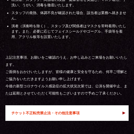
洗い、うがい、消毒を徹底いたします。
スタッフの発熱、体調不良が確認された場合、該当者は業務へ就きませ
ん。
演者（演奏時を除く）、スタッフ及び関係者はマスクを常時着用いたし
ます。また、必要に応じてフェイスシールドやゴーグル、手袋等を着
用、アクリル板等を設置いたします。
上記注意事項、お願いをご確認のうえ、お申し込みとご来場をお願いいたし
ます。
ご面倒をおかけいたしますが、皆様の健康と安全を守るため、何卒ご理解と
ご協力をいただきますようお願い申し上げます。
今後の新型コロナウイルス感染症の拡大状況次第では、公演を開催中止、ま
たは延期とさせていただく可能性もございますので予めご了承ください。
チケット不正転売禁止法・その他注意事項