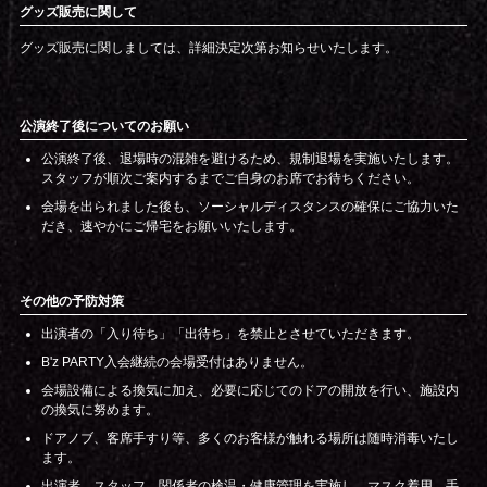
グッズ販売に関して
グッズ販売に関しましては、詳細決定次第お知らせいたします。
公演終了後についてのお願い
公演終了後、退場時の混雑を避けるため、規制退場を実施いたします。
スタッフが順次ご案内するまでご自身のお席でお待ちください。
会場を出られました後も、ソーシャルディスタンスの確保にご協力いた
だき、速やかにご帰宅をお願いいたします。
その他の予防対策
出演者の「入り待ち」「出待ち」を禁止とさせていただきます。
B'z PARTY入会継続の会場受付はありません。
会場設備による換気に加え、必要に応じてのドアの開放を行い、施設内
の換気に努めます。
ドアノブ、客席手すり等、多くのお客様が触れる場所は随時消毒いたし
ます。
出演者、スタッフ、関係者の検温・健康管理を実施し、マスク着用、手