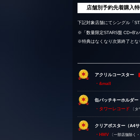
店舗別予約先着購入
下記対象店舗にてシングル「S
※「数量限定STARS盤 CD+
※特典はなくなり次第終了とな
アクリルコースター
・&mall
缶バッチキーホルダー
・タワーレコード
〔タ
クリアポスター（A4
・HMV
〔一部店舗除く・HM