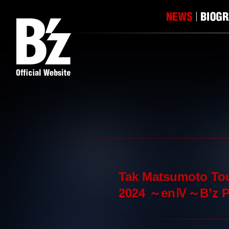
Tak Matsumoto Tou
2024 ～enⅣ～B’