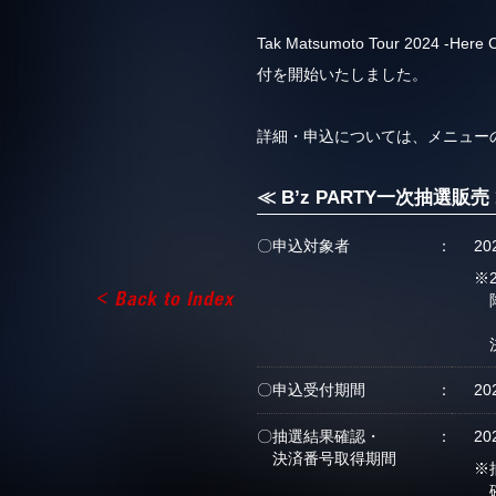
Tak Matsumoto Tour 2024 -H
付を開始いたしました。
詳細・申込については、メニューのTOU
≪ B’z PARTY一次抽選販売
〇申込対象者
2
※
〇申込受付期間
2
〇抽選結果確認・
2
決済番号取得期間
※