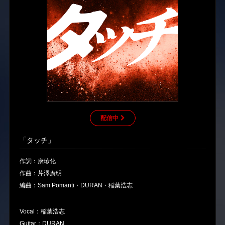
配信中
「タッチ」
作詞：康珍化
作曲：芹澤廣明
編曲：Sam Pomanti・DURAN・稲葉浩志
Vocal：稲葉浩志
Guitar：DURAN