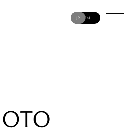
JP
EN
SUMOTO
DES
TIN
RUM
 “YT” TAKIYAMA
MOTO