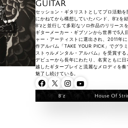
GUITAR
セッション・ギタリストとしてプロ活動を開
にかねてから構想していたバンド、B’zを
B’zと並行して多彩なソロ作品のリリースを
ギターメーカー・ギブソンから世界で5人
ャー・アーティストに選出され、2011年
作アルバム「TAKE YOUR PICK」で
ストゥルメンタル・アルバム』を受賞する
デビューから長年にわたり、名実ともに日本
越したギタープレイと流麗なメロディを奏
魅了し続けている。
B'z
House Of Stri