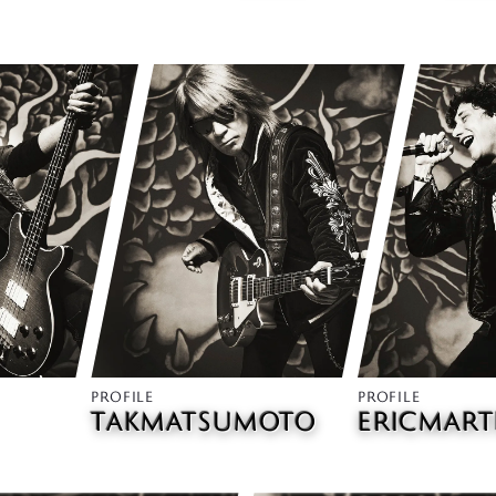
PROFILE
PROFILE
TAK
MATSUMOTO
ERIC
MART