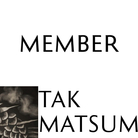
TAK MAT
MEMBER
JACK BLA
ERIC MAR
MATT SO
YUKIHIDE
TAK
MATSU