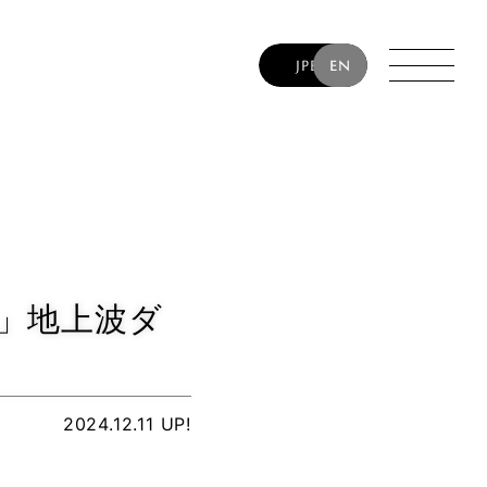
JP
EN
SUMOTO
DES
TIN
RUM
 “YT” TAKIYAMA
4」地上波ダ
2024.12.11 UP!