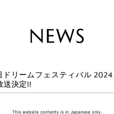
TAK MAT
NEWS
JACK BLA
ERIC MAR
MATT SO
YUKIHIDE
ドリームフェスティバル 202
送決定!!
This website contents is in Japanese only.