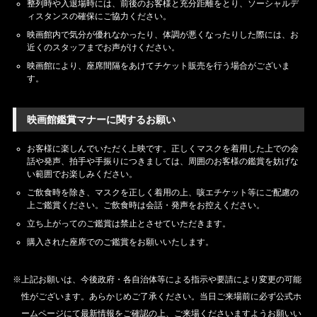
整列時や入退場時には、前後のお客様と充分距離をとり、ソーシャルデ
ィスタンスの確保にご協力ください。
映画館内で気分が優れなかったり、体調が悪くなったりした際には、お
近くのスタッフまでお声がけください。
映画館により、座席間隔をあけてチケット販売を行う場合がございま
す。
映画館鑑賞マナーに関するお願い
お客様に楽しんでいただく上映です。正しくマスクを着用した上での会
話や発声、拍手や手振りにつきましては、周囲のお客様の鑑賞を妨げな
い範囲でお楽しみください。
ご飲食時を除き、マスクを正しく着用の上、咳エチケット等にご配慮の
上ご鑑賞ください。ご飲食時は会話・発声をお控えください。
立ち上がってのご鑑賞は禁止とさせていただきます。
購入された座席でのご鑑賞をお願いいたします。
※上記お願いは、今後政府・各自治体等による指示や要請により変更の可能
性がございます。あらかじめご了承ください。当日ご来場前に必ず公式ホ
ームページにて最新情報をご確認の上、ご来場くださいますようお願いい