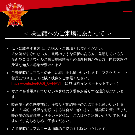
＜ 映画館へのご来場にあたって ＞
以下に該当する方は、ご購入・ご来場をお控えください。
※体調がすぐれない方、風邪のような症状のある方、発熱している方
※新型コロナウイルス感染症陽性者との濃厚接触がある方、同居家族や
身近な知人の感染が疑われる方
ご来場時にはマスクの正しい着用をお願いいたします。マスクの正しい
着用につきましては以下映像をご参照ください。
https://youtu.be/KA0f_QVNPVI
（出典:政府インターネットテレビ）
マスクを着用されていないお客様の入場をお断りする場合がございま
す。
映画館へのご来場前に、検温など体調管理のご協力をお願いいたしま
す。入場前に検温をお願いする場合がございます。感染症対策に準じた
映画館の規定体温より高いお客様は、ご入場をご遠慮いただいておりま
すので、あらかじめご了承ください。
入退場時にはアルコール消毒のご協力をお願いいたします。