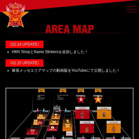
《02.24 UPDATE》
HMV ShopとName Stickersを追加しました！
《02.25 UPDATE》
幕張メッセエリアマップの動画版をYouTubeにて公開しました！