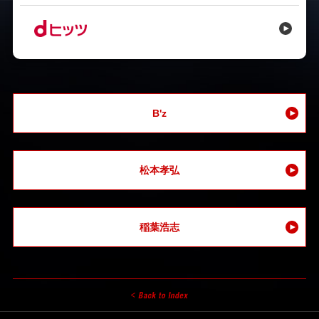
B'z
松本孝弘
稲葉浩志